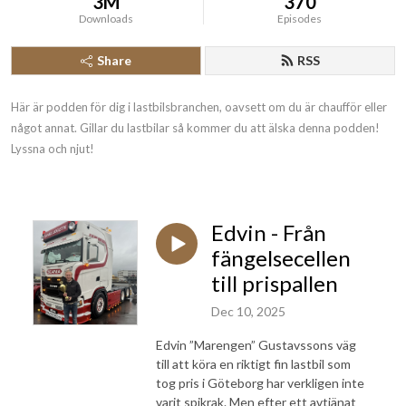
3M
370
Downloads
Episodes
Share
RSS
Här är podden för dig i lastbilsbranchen, oavsett om du är chaufför eller 
något annat. Gillar du lastbilar så kommer du att älska denna podden! 
Lyssna och njut!
Edvin - Från
fängelsecellen
till prispallen
Dec 10, 2025
Edvin ”Marengen” Gustavssons väg
till att köra en riktigt fin lastbil som
tog pris i Göteborg har verkligen inte
varit spikrak. Men efter ett avtjänat