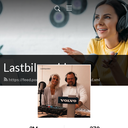
Lastbilspodden
https://feed.podbean.com/lastbilspodden/feed.xml